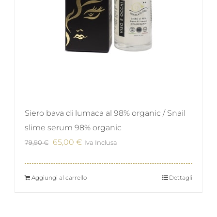
Siero bava di lumaca al 98% organic / Snail
slime serum 98% organic
Il
Il
65,00
€
79,90
€
Iva Inclusa
prezzo
prezzo
originale
attuale
Aggiungi al carrello
Dettagli
era:
è:
79,90 €.
65,00 €.