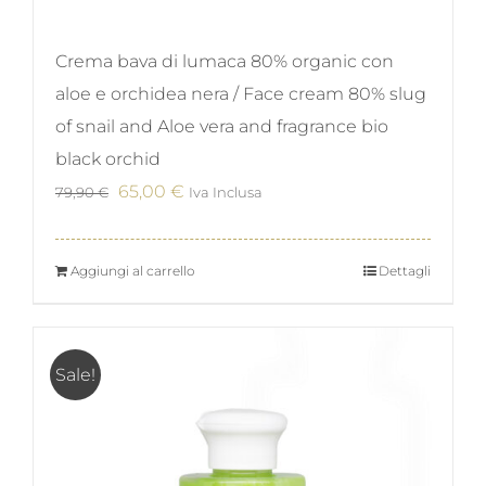
Crema bava di lumaca 80% organic con
aloe e orchidea nera / Face cream 80% slug
of snail and Aloe vera and fragrance bio
black orchid
Il
Il
65,00
€
79,90
€
Iva Inclusa
prezzo
prezzo
originale
attuale
Aggiungi al carrello
Dettagli
era:
è:
79,90 €.
65,00 €.
Sale!