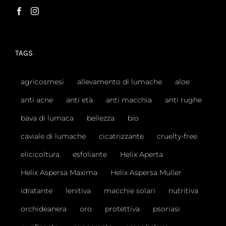
TAGS
agricosmesi
allevamento di lumache
aloe
anti acne
anti età
anti macchia
anti rughe
bava di lumaca
bellezza
bio
caviale di lumache
cicatrizzante
cruelty-free
elicicoltura
esfoliante
Helix Aperta
Helix Aspersa Maxima
Helix Aspersa Muller
idratante
lenitiva
macchie solari
nutritiva
orchideanera
oro
protettiva
psoriasi