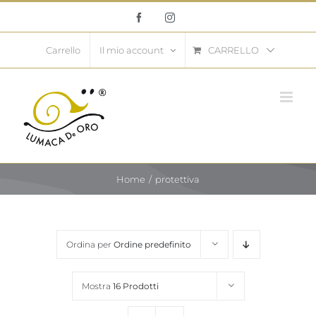
Salta
Facebook
Instagram
al
contenuto
CARRELLO
Carrello
Il mio account
Home
protettiva
Ordina per
Ordine predefinito
Mostra
16 Prodotti