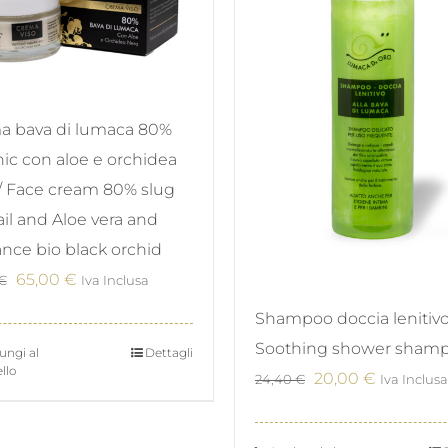
a bava di lumaca 80%
ic con aloe e orchidea
/ Face cream 80% slug
ail and Aloe vera and
ance bio black orchid
Il
Il
65,00
€
€
Iva Inclusa
prezzo
prezzo
Shampoo doccia lenitivo
originale
attuale
Soothing shower sham
ungi al
Dettagli
era:
è:
llo
Il
Il
20,00
€
24,40
€
Iva Inclusa
79,90 €.
65,00 €.
prezzo
prezzo
originale
attuale