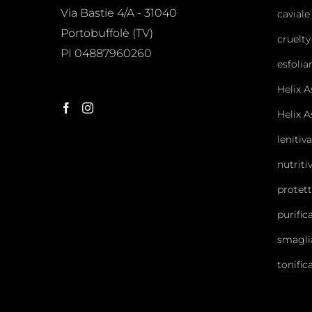
Via Bastie 4/A - 31040
cavial
Portobuffolè (TV)
cruelty
PI 04887960260
esfolia
Helix 
Helix A
lenitiva
nutriti
protett
purific
smagli
tonific