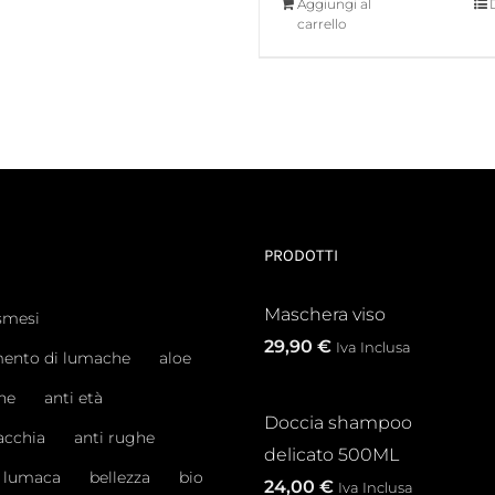
Aggiungi al
era:
è:
carrello
24,40 €.
20,00 €.
PRODOTTI
Maschera viso
smesi
29,90
€
Iva Inclusa
mento di lumache
aloe
ne
anti età
Doccia shampoo
acchia
anti rughe
delicato 500ML
i lumaca
bellezza
bio
24,00
€
Iva Inclusa