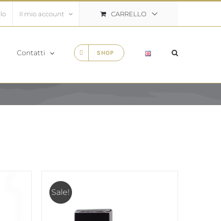
CARRELLO
lo
Il mio account
Contatti
SHOP
Sale!