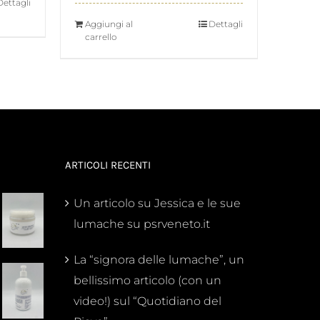
Dettagli
originale
attuale
Aggiungi al
Dettagli
era:
è:
carrello
79,90 €.
65,00 €.
ARTICOLI RECENTI
Un articolo su Jessica e le sue
lumache su psrveneto.it
La “signora delle lumache”, un
bellissimo articolo (con un
video!) sul “Quotidiano del