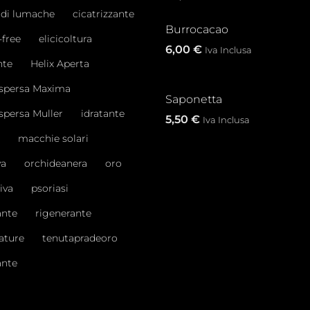
e di lumache
cicatrizzante
Burrocacao
-free
elicicoltura
6,00
€
Iva Inclusa
nte
Helix Aperta
Aspersa Maxima
Saponetta
spersa Muller
idratante
5,50
€
Iva Inclusa
macchie solari
va
orchideanera
oro
iva
psoriasi
ante
rigenerante
ature
tenutapradeoro
ante