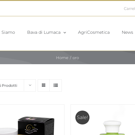
Carrel
i Siamo
Bava di Lumaca
AgriCosmetica
News
Home
oro
6 Prodotti
Sale!