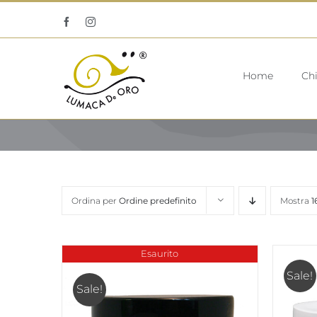
Salta
Facebook
Instagram
al
contenuto
Home
Ch
Ordina per
Ordine predefinito
Mostra
1
Esaurito
Sale!
Sale!