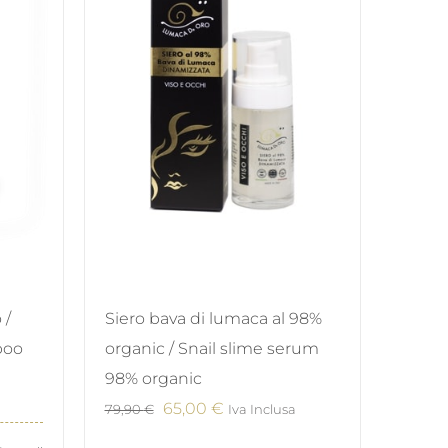
Siero bava di lumaca al 98%
 /
organic / Snail slime serum
poo
98% organic
Il
Il
65,00
€
79,90
€
Iva Inclusa
prezzo
prezzo