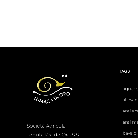
TAGS
agrico
alleva
anti ac
anti m
Società Agricola
bava d
Tenuta Pra de Oro S.S.