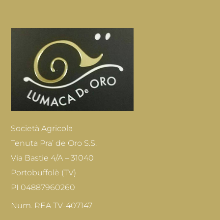
Società Agricola
Tenuta Pra’ de Oro S.S.
Via Bastie 4/A – 31040
Portobuffolè (TV)
PI 04887960260
Num. REA TV-407147