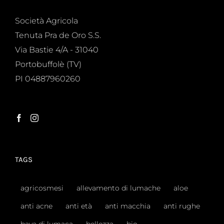
Società Agricola
Tenuta Pra de Oro S.S.
Via Bastie 4/A - 31040
Portobuffolè (TV)
PI 04887960260
TAGS
agricosmesi
allevamento di lumache
aloe
anti acne
anti età
anti macchia
anti rughe
bava di lumaca
bellezza
bio