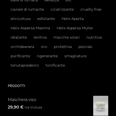
caviale di lumache
cicatrizzante
cruelty-free
elicicoltura
esfoliante
Helix Aperta
Helix Aspersa Maxima
Helix Aspersa Muller
idratante
lenitiva
macchie solari
nutritiva
orchideanera
oro
protettiva
psoriasi
purificante
rigenerante
smagliature
tenutapradeoro
tonificante
PRODOTTI
Maschera viso
29,90
€
Iva Inclusa