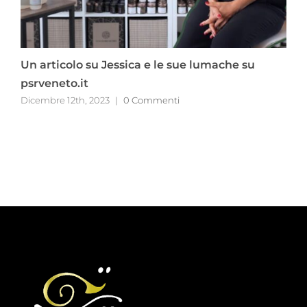
Un articolo su Jessica e le sue lumache su
L
psrveneto.it
a
Dicembre 12th, 2023
|
0 Commenti
P
N