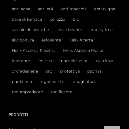
anti acne
anti età
anti macchia
anti rughe
bava di lumaca
bellezza
bio
caviale di lumache
cicatrizzante
cruelty-free
elicicoltura
esfoliante
Helix Aperta
Helix Aspersa Maxima
Helix Aspersa Muller
idratante
lenitiva
macchie solari
nutritiva
orchideanera
oro
protettiva
psoriasi
purificante
rigenerante
smagliature
tenutapradeoro
tonificante
PRODOTTI