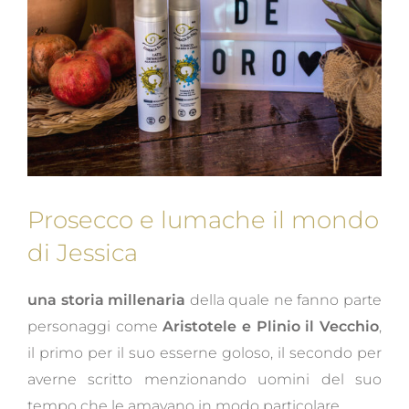
Prosecco e lumache il mondo
di Jessica
una storia millenaria
della quale ne fanno parte
personaggi come
Aristotele e Plinio il Vecchio
,
il primo per il suo esserne goloso, il secondo per
averne scritto menzionando uomini del suo
tempo che le amavano in modo particolare.