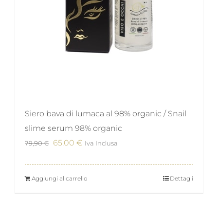
Siero bava di lumaca al 98% organic / Snail
slime serum 98% organic
Il
Il
65,00
€
79,90
€
Iva Inclusa
prezzo
prezzo
originale
attuale
Aggiungi al carrello
Dettagli
era:
è:
79,90 €.
65,00 €.