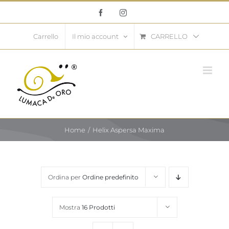
Salta
Facebook
Instagram
al
contenuto
CARRELLO
Carrello
Il mio account
Home
Helix Aspersa Maxima
Ordina per
Ordine predefinito
Mostra
16 Prodotti