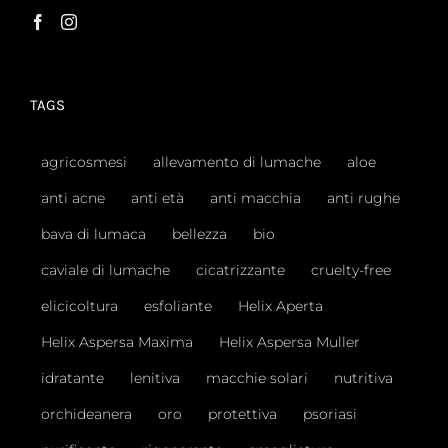
TAGS
agricosmesi
allevamento di lumache
aloe
anti acne
anti età
anti macchia
anti rughe
bava di lumaca
bellezza
bio
caviale di lumache
cicatrizzante
cruelty-free
elicicoltura
esfoliante
Helix Aperta
Helix Aspersa Maxima
Helix Aspersa Muller
idratante
lenitiva
macchie solari
nutritiva
orchideanera
oro
protettiva
psoriasi