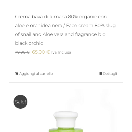
Crema bava di lumaca 80% organic con
aloe e orchidea nera / Face cream 80% slug
of snail and Aloe vera and fragrance bio
black orchid
Il
Il
65,00
€
79,90
€
Iva Inclusa
prezzo
prezzo
originale
attuale
Aggiungi al carrello
Dettagli
era:
è:
79,90 €.
65,00 €.
Sale!