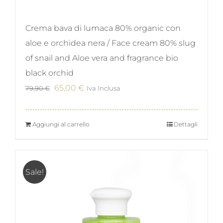
Crema bava di lumaca 80% organic con
aloe e orchidea nera / Face cream 80% slug
of snail and Aloe vera and fragrance bio
black orchid
Il
Il
65,00
€
79,90
€
Iva Inclusa
prezzo
prezzo
originale
attuale
Aggiungi al carrello
Dettagli
era:
è:
79,90 €.
65,00 €.
Sale!