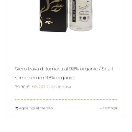
Siero bava di lumaca al 98% organic / Snail
slime serum 98% organic
Il
Il
65,00
€
79,90
€
Iva Inclusa
prezzo
prezzo
originale
attuale
Aggiungi al carrello
Dettagli
era:
è:
79,90 €.
65,00 €.