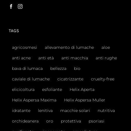
TAGS
agricosmesi
allevamento di lumache
aloe
anti acne
anti età
anti macchia
anti rughe
bava di lumaca
bellezza
bio
caviale di lumache
cicatrizzante
cruelty-free
elicicoltura
esfoliante
Helix Aperta
Helix Aspersa Maxima
Helix Aspersa Muller
idratante
lenitiva
macchie solari
nutritiva
orchideanera
oro
protettiva
psoriasi