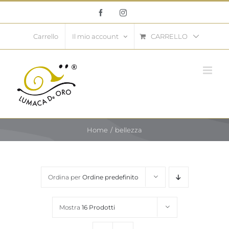
Salta
Facebook
Instagram
al
contenuto
CARRELLO
Carrello
Il mio account
Home
bellezza
Ordina per
Ordine predefinito
Mostra
16 Prodotti