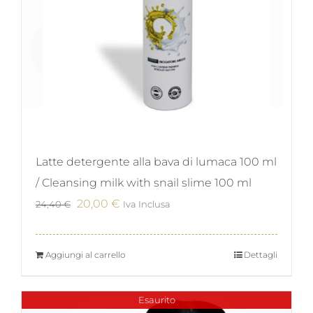
Latte detergente alla bava di lumaca 100 ml
/ Cleansing milk with snail slime 100 ml
Il
Il
20,00
€
24,40
€
Iva Inclusa
prezzo
prezzo
originale
attuale
Aggiungi al carrello
Dettagli
era:
è:
24,40 €.
20,00 €.
Esaurito