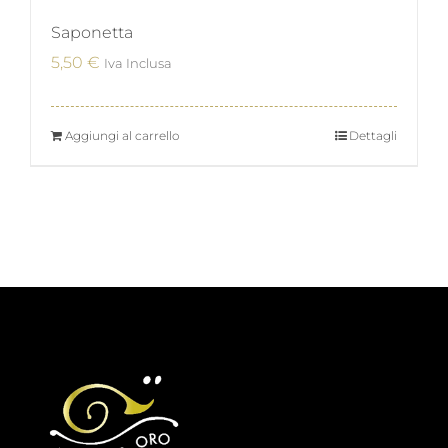
Saponetta
5,50
€
Iva Inclusa
Aggiungi al carrello
Dettagli