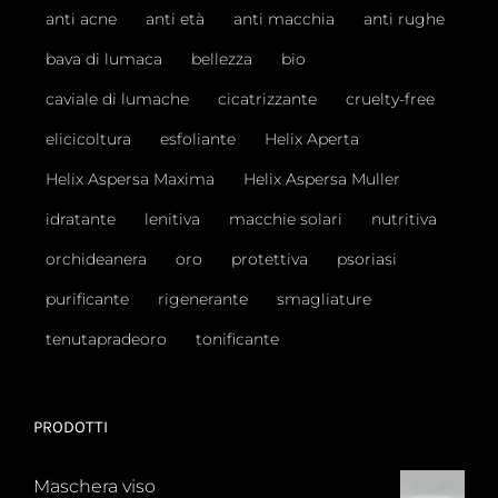
anti acne
anti età
anti macchia
anti rughe
bava di lumaca
bellezza
bio
caviale di lumache
cicatrizzante
cruelty-free
elicicoltura
esfoliante
Helix Aperta
Helix Aspersa Maxima
Helix Aspersa Muller
idratante
lenitiva
macchie solari
nutritiva
orchideanera
oro
protettiva
psoriasi
purificante
rigenerante
smagliature
tenutapradeoro
tonificante
PRODOTTI
Maschera viso