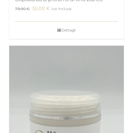
Il
Il
55,00
€
79,90
€
Iva Inclusa
prezzo
prezzo
originale
attuale
Dettagli
era:
è:
79,90 €.
55,00 €.